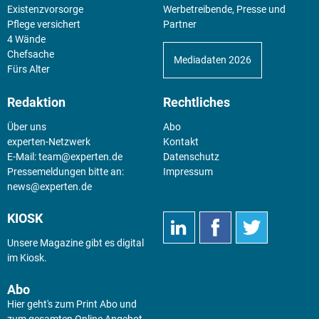
Existenz­vorsorge
Werbetreibende, Presse und
Pflege versichert
Partner
4 Wände
Chefsache
Mediadaten 2026
Fürs Alter
Redaktion
Rechtliches
Über uns
Abo
experten-Netzwerk
Kontakt
E-Mail:
team@experten.de
Datenschutz
Pressemeldungen bitte an:
Impressum
news@experten.de
KIOSK
Unsere Magazine gibt es digital
im
Kiosk
.
Abo
Hier geht's zum Print Abo und
zum gesamten Online Angebot