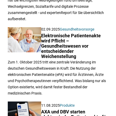
hat die wichtigsten Neuregelungen rund um Beiträge,
Wechselgrenzen, Sozialtarife und digitale Prozesse
zusammengestellt - und expertenReport für Sie übersichtlich
aufbereitet.
02.09.2025
Gesundheitsvorsorge
Elektronische Patientenakte
wird Pflicht –
Gesundheitswesen vor
entscheidender
Weichenstellung
Zum 1. Oktober 2025 tritt eine zentrale Veränderung im
deutschen Gesundheitswesen in Kraft: Die Nutzung der
elektronischen Patientenakte (ePA) wird für Ärztinnen, Ärzte
und Psychotherapeutinnen verpflichtend. Was bislang nur als
Option existierte, wird damit fester Bestandteil der
medizinischen Praxis.
11.08.2025
Produkte
AXA und DBV starten