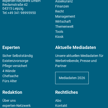
experten-netzwerk GmbH
Assekuranz
Reclamstraße 42
Finanzen
04315 Leipzig
Recht
+49 341 98995950
Management
Wirtschaft
Themenwelt
Tools
Kiosk
Experten
Aktuelle Mediadaten
Sicher Selbstständig
Unsere aktuellen Mediadaten für
Existenz­vorsorge
Werbetreibende, Presse und
Pflege versichert
Partner
4 Wände
Chefsache
Mediadaten 2026
Fürs Alter
Redaktion
Rechtliches
Über uns
Abo
experten-Netzwerk
Kontakt