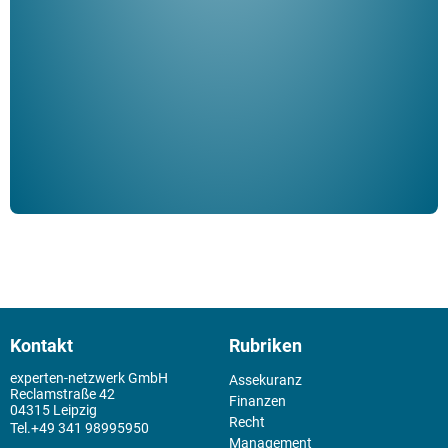
ble
Klau
Schm
der 
Kontakt
Rubriken
experten-netzwerk GmbH
Assekuranz
Reclamstraße 42
Finanzen
04315 Leipzig
Recht
+49 341 98995950
Management