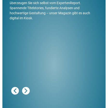
überzeugen Sie sich selbst vom ExpertenReport.
Spannende Titelstories, fundierte Analysen und
hochwertige Gestaltung – unser Magazin gibt es auch
digital im Kiosk.
Ausg
"De
Her