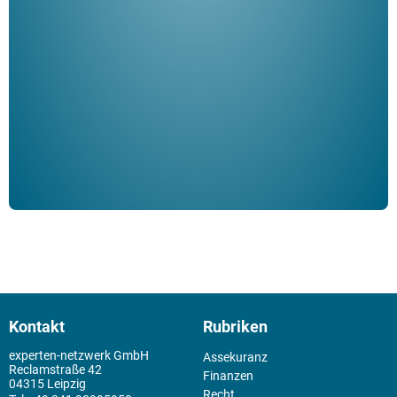
Her
ble
Klau
Schm
der 
Kontakt
Rubriken
experten-netzwerk GmbH
Assekuranz
Reclamstraße 42
Finanzen
04315 Leipzig
Recht