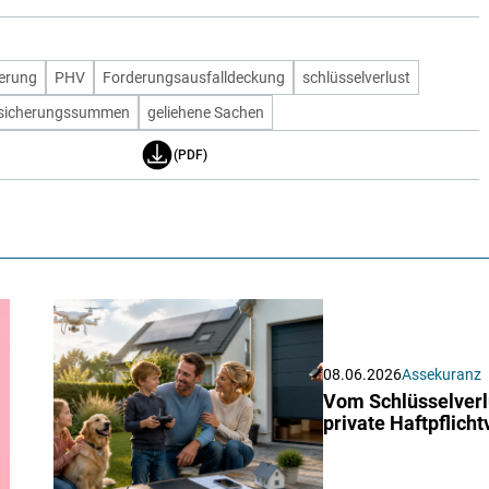
herung
PHV
Forderungsausfalldeckung
schlüsselverlust
sicherungssummen
geliehene Sachen
(PDF)
08.06.2026
Assekuranz
Vom Schlüsselverlu
private Haftpflich