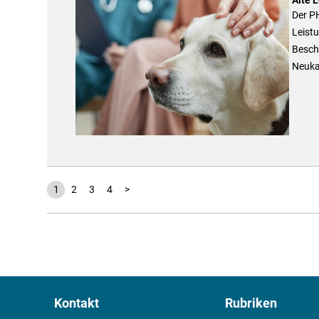
Der P
Leistu
Besch
Neuka
1
2
3
4
>
Kontakt
Rubriken