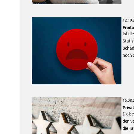
12.10.
Freita
Ist di
Statis
Schade
noch d
16.08.
Priva
Die be
den v
die Ta