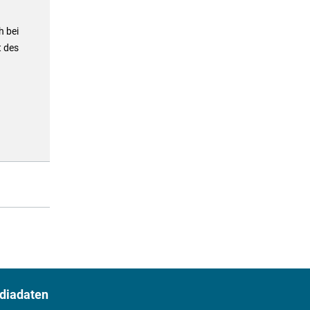
h bei
t des
diadaten