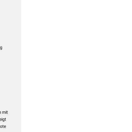
ag
n mit
eigt
note