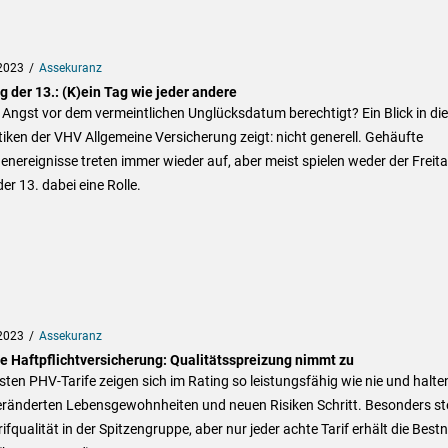
2023
Assekuranz
g der 13.: (K)ein Tag wie jeder andere
e Angst vor dem vermeintlichen Unglücksdatum berechtigt? Ein Blick in die
tiken der VHV Allgemeine Versicherung zeigt: nicht generell. Gehäufte
nereignisse treten immer wieder auf, aber meist spielen weder der Freit
er 13. dabei eine Rolle.
2023
Assekuranz
te Haftpflichtversicherung: Qualitätsspreizung nimmt zu
sten PHV-Tarife zeigen sich im Rating so leistungsfähig wie nie und halte
eränderten Lebensgewohnheiten und neuen Risiken Schritt. Besonders st
rifqualität in der Spitzengruppe, aber nur jeder achte Tarif erhält die Best