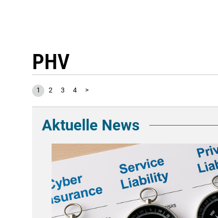
PHV
1
2
3
4
>
Aktuelle News