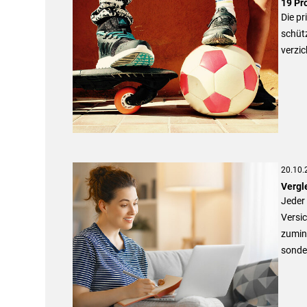
19 Pro
Die pr
schütz
verzic
20.10.
Vergl
Jeder 
Versic
zumind
sonder