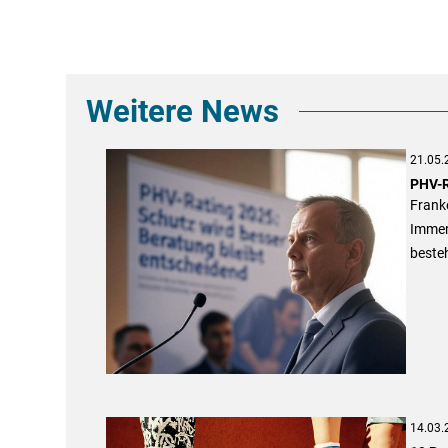
Weitere News
21.05.
PHV-R
Franke
Immer
besteh
14.03.