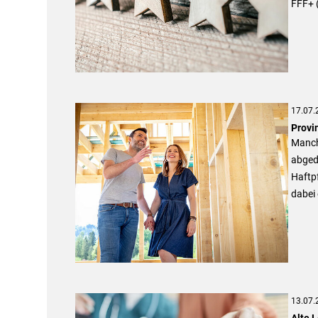
FFF+ 
17.07.
Provin
Manche
abgede
Haftpf
dabei
13.07.
Alte L