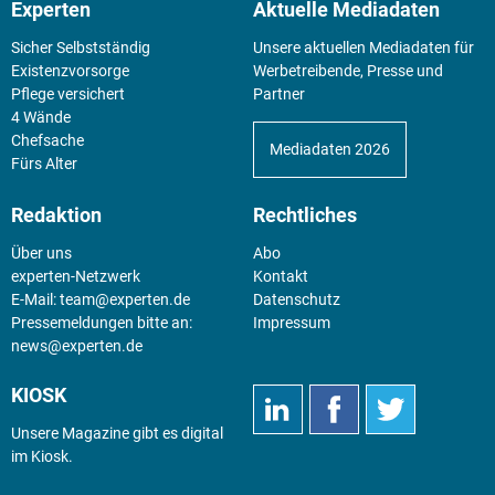
Experten
Aktuelle Mediadaten
Sicher Selbstständig
Unsere aktuellen Mediadaten für
Existenz­vorsorge
Werbetreibende, Presse und
Pflege versichert
Partner
4 Wände
Chefsache
Mediadaten 2026
Fürs Alter
Redaktion
Rechtliches
Über uns
Abo
experten-Netzwerk
Kontakt
E-Mail:
team@experten.de
Datenschutz
Pressemeldungen bitte an:
Impressum
news@experten.de
KIOSK
Unsere Magazine gibt es digital
im
Kiosk
.