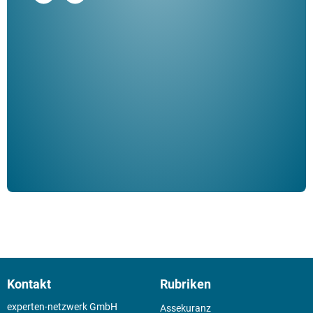
"De
Her
ble
Klau
Schm
der 
Kontakt
Rubriken
experten-netzwerk GmbH
Assekuranz