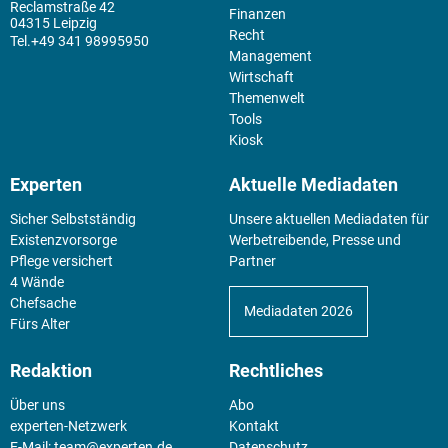
Reclamstraße 42
Finanzen
04315 Leipzig
Recht
+49 341 98995950
Management
Wirtschaft
Themenwelt
Tools
Kiosk
Experten
Aktuelle Mediadaten
Sicher Selbstständig
Unsere aktuellen Mediadaten für
Existenz­vorsorge
Werbetreibende, Presse und
Pflege versichert
Partner
4 Wände
Chefsache
Mediadaten 2026
Fürs Alter
Redaktion
Rechtliches
Über uns
Abo
experten-Netzwerk
Kontakt
E-Mail:
team@experten.de
Datenschutz