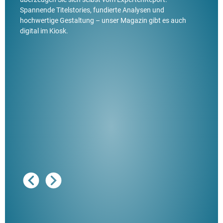
Spannende Titelstories, fundierte Analysen und
hochwertige Gestaltung – unser Magazin gibt es auch
digital im Kiosk.
Ausg
"De
Her
ble