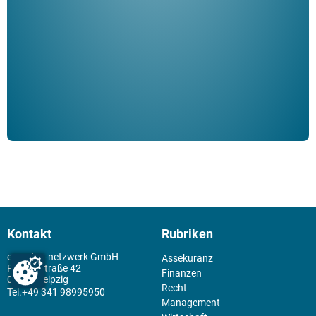
Klau
Schm
der 
Kontakt
Rubriken
experten-netzwerk GmbH
Assekuranz
Reclamstraße 42
Finanzen
04315 Leipzig
Recht
+49 341 98995950
Management