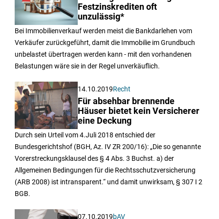
Festzinskrediten oft
unzulässig*
Bei Immobilienverkauf werden meist die Bankdarlehen vom
Verkäufer zurückgeführt, damit die Immobilie im Grundbuch
unbelastet übertragen werden kann - mit den vorhandenen
Belastungen wäre sie in der Regel unverkäuflich.
14.10.2019
Recht
Für absehbar brennende
Häuser bietet kein Versicherer
eine Deckung
Durch sein Urteil vom 4.Juli 2018 entschied der
Bundesgerichtshof (BGH, Az. IV ZR 200/16): „Die so genannte
Vorerstreckungsklausel des § 4 Abs. 3 Buchst. a) der
Allgemeinen Bedingungen für die Rechtsschutzversicherung
(ARB 2008) ist intransparent.“ und damit unwirksam, § 307 I 2
BGB.
07.10.2019
bAV