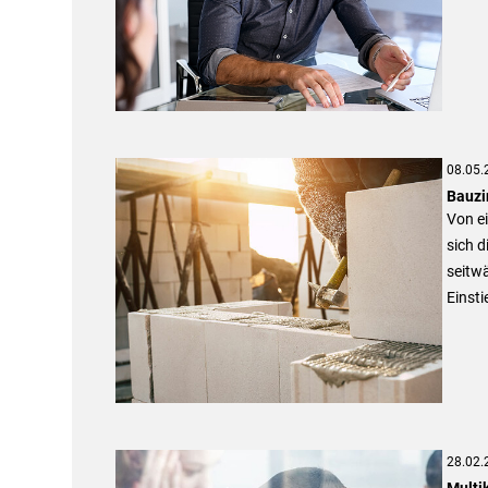
08.05.
Bauzi
Von e
sich d
seitw
Einst
28.02.
Multik