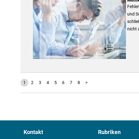
Fehle
und So
schli
nicht 
1
2
3
4
5
6
7
8
>
Kontakt
Rubriken