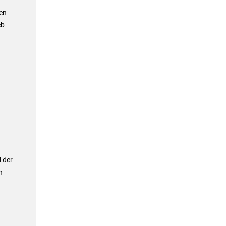
en
eb
l der
n