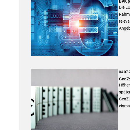
BVK p
Die EU
Rahme
releva
Angebo
04.07.
GenZ:
Höher
später
GenZ 
einma