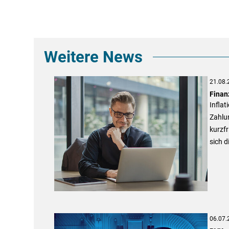
Weitere News
21.08.
Finan
Inflat
Zahlu
kurzfr
sich d
06.07.