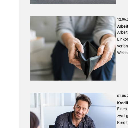
12.06.
Arbei
Arbeit
Einkom
verlan
Welche
01.06.
Kredit
Einen 
zwei g
Kredit