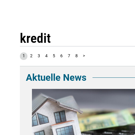
kredit
1
2
3
4
5
6
7
8
>
Aktuelle News