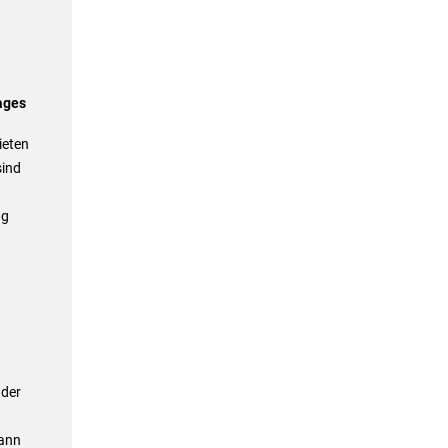
ages
ieten
sind
ng
 der
ann