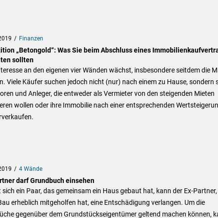
2019
Finanzen
tition „Betongold“: Was Sie beim Abschluss eines Immobilienkaufvertr
ten sollten
nteresse an den eigenen vier Wänden wächst, insbesondere seitdem die M
n. Viele Käufer suchen jedoch nicht (nur) nach einem zu Hause, sondern 
oren und Anleger, die entweder als Vermieter von den steigenden Mieten
ieren wollen oder ihre Immobilie nach einer entsprechenden Wertsteigeru
rverkaufen.
2019
4 Wände
rtner darf Grundbuch einsehen
 sich ein Paar, das gemeinsam ein Haus gebaut hat, kann der Ex-Partner,
au erheblich mitgeholfen hat, eine Entschädigung verlangen. Um die
üche gegenüber dem Grundstückseigentümer geltend machen können, k