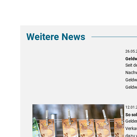
Weitere News
26.05.
Geldw
Seit d
Nachwe
Geldwä
Geldw
12.01.
So so
Gelde
Verka
dazu v