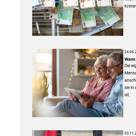
Krimi
24.06.
Wann 
Die ei
Mensch
anschl
sie in
ist.
03.11.