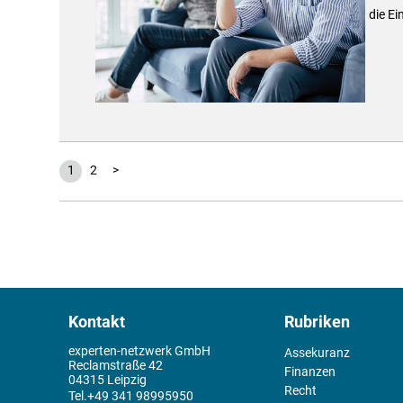
die Ei
1
2
>
Kontakt
Rubriken
experten-netzwerk GmbH
Assekuranz
Reclamstraße 42
Finanzen
04315 Leipzig
Recht
+49 341 98995950