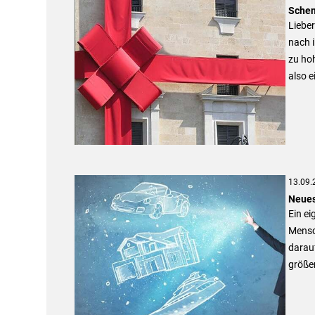
Schen
Lieber
nach i
zu ho
also e
13.09.
Neues
Ein ei
Mensch
darauf
größe