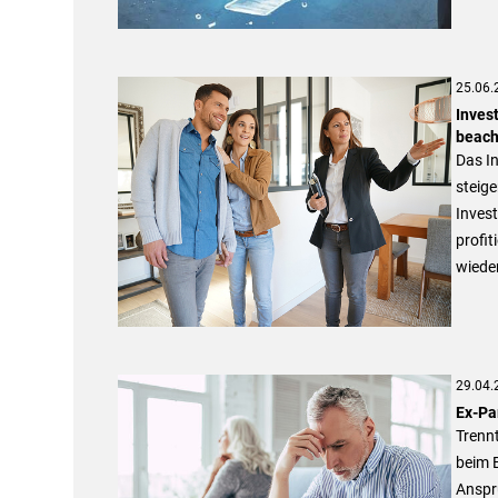
25.06.
Inves
beach
Das I
steige
Invest
profit
wiede
29.04.
Ex-Pa
Trennt
beim B
Anspr