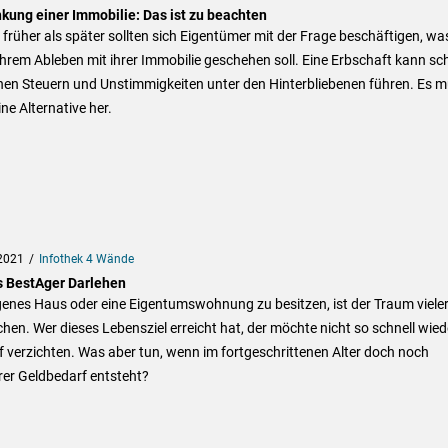
kung einer Immobilie: Das ist zu beachten
 früher als später sollten sich Eigentümer mit der Frage beschäftigen, wa
hrem Ableben mit ihrer Immobilie geschehen soll. Eine Erbschaft kann sch
hen Steuern und Unstimmigkeiten unter den Hinterbliebenen führen. Es 
ine Alternative her.
2021
Infothek 4 Wände
 BestAger Darlehen
genes Haus oder eine Eigentumswohnung zu besitzen, ist der Traum viele
en. Wer dieses Lebensziel erreicht hat, der möchte nicht so schnell wied
 verzichten. Was aber tun, wenn im fortgeschrittenen Alter doch noch
rer Geldbedarf entsteht?