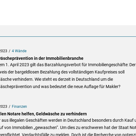
2023
4 Wände
äscheprävention in der Immobilienbranche
em 1. April 2023 gilt das Barzahlungsverbot für Immobiliengeschäfte: Der
is der bargeldlosen Bezahlung des vollständigen Kaufpreises soll
sche verhindern. Wie steht es derzeit in Deutschland um die
äscheprävention und was bedeutet die neue Auflage für Makler?
2023
Finanzen
llen Notare helfen, Geldwäsche zu verhindern
r aus illegalen Geschäften werden in Deutschland besonders durch Kauf 
uf von Immobilien „gewaschen“. Um dies zu erschweren hat der Staat No
erpflichtet, Verdachtsfälle zu melden. Doch ist die Recherche von potenzi