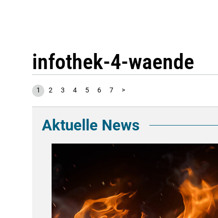
infothek-4-waende
1
2
3
4
5
6
7
>
Aktuelle News