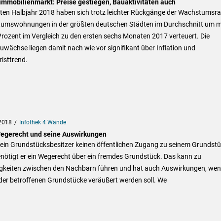
mmobilienmarkt: Preise gestiegen, Bauaktivitäten auch
sten Halbjahr 2018 haben sich trotz leichter Rückgänge der Wachstumsr
tumswohnungen in der größten deutschen Städten im Durchschnitt um 
Prozent im Vergleich zu den ersten sechs Monaten 2017 verteuert. Die
uwächse liegen damit nach wie vor signifikant über Inflation und
isttrend.
2018
Infothek 4 Wände
egerecht und seine Auswirkungen
ein Grundstücksbesitzer keinen öffentlichen Zugang zu seinem Grundst
nötigt er ein Wegerecht über ein fremdes Grundstück. Das kann zu
tigkeiten zwischen den Nachbarn führen und hat auch Auswirkungen, we
der betroffenen Grundstücke veräußert werden soll. We