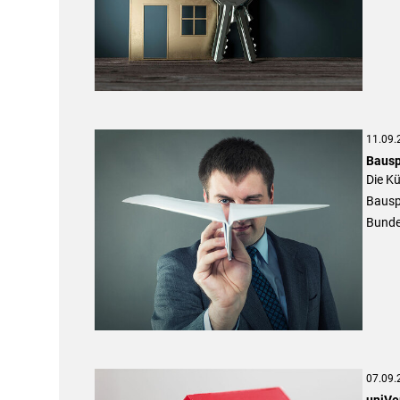
11.09.
Bausp
Die K
Bauspa
Bunde
07.09.
uniVe