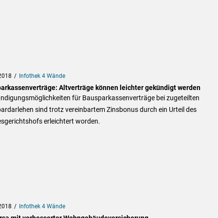
2018
Infothek 4 Wände
arkassenverträge: Altverträge können leichter gekündigt werden
ündigungsmöglichkeiten für Bausparkassenverträge bei zugeteilten
rdarlehen sind trotz vereinbartem Zinsbonus durch ein Urteil des
sgerichtshofs erleichtert worden.
2018
Infothek 4 Wände
rsa mit verbesserter Wohngebäudeversicherung