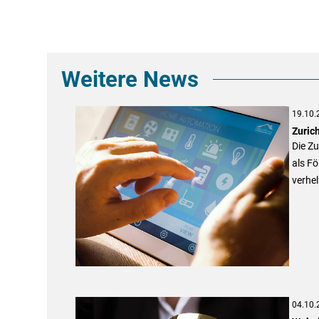
Weitere News
19.10.
Zuric
Die Z
als F
verhel
04.10.