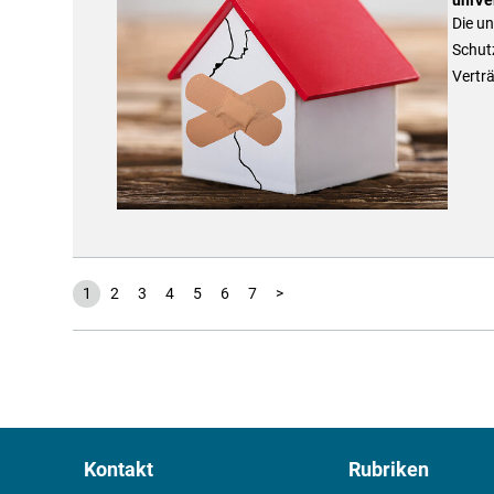
Die u
Schutz
Vertr
1
2
3
4
5
6
7
>
Kontakt
Rubriken