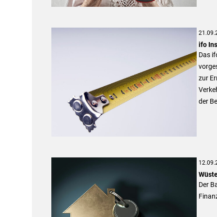
21.09.
ifo I
Das if
vorge
zur Er
Verkeh
der B
12.09.
Wüste
Der Ba
Finan