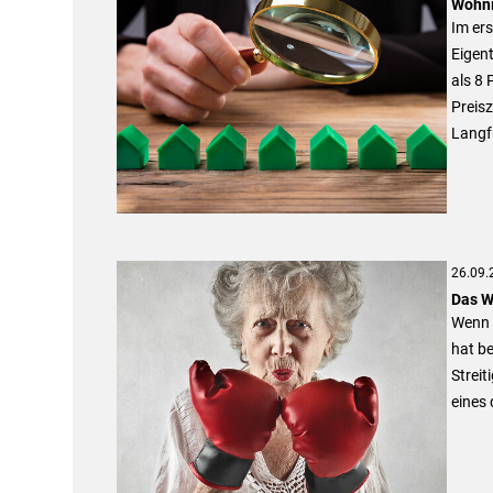
Wohni
Im er
Eigen
als 8 
Preisz
Langfr
26.09.
Das W
Wenn 
hat be
Strei
eines 