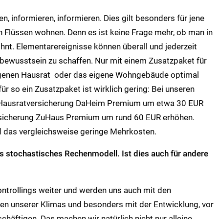
en, informieren, informieren. Dies gilt besonders für jene
n Flüssen wohnen. Denn es ist keine Frage mehr, ob man in
hnt. Elementarereignisse können überall und jederzeit
ikobewusstsein zu schaffen. Nur mit einem Zusatzpaket für
genen Hausrat oder das eigene Wohngebäude optimal
ür so ein Zusatzpaket ist wirklich gering: Bei unseren
r Hausratversicherung DaHeim Premium um etwa 30 EUR
rsicherung ZuHaus Premium um rund 60 EUR erhöhen.
 das vergleichsweise geringe Mehrkosten.
es stochastisches Rechenmodell. Ist dies auch für andere
ontrollings weiter und werden uns auch mit den
en unserer Klimas und besonders mit der Entwicklung, vor
chäftigen. Das machen wir natürlich nicht nur alleine,