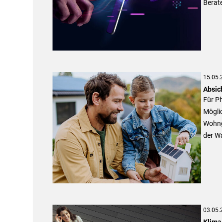
Berate
15.05.
Absic
Für P
Möglic
Wohng
der Wa
03.05.
Klima 