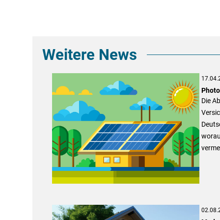
Weitere News
17.04.
Photo
Die Ab
Versic
Deutsc
worauf
vermei
02.08.