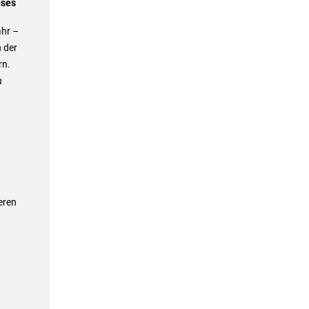
uses
hr –
 der
rn.
u
eren