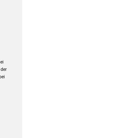
ei
 der
bei