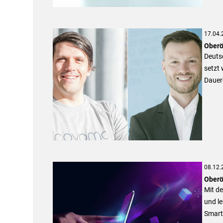
17.04.
Oberö
Deutsc
setzt 
Dauer
08.12.
Oberö
Mit de
und le
Smart