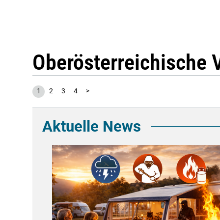
Oberösterreichische 
1
2
3
4
>
Aktuelle News