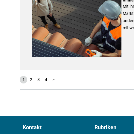
Mit ih
Markt
ander
mit w
1
2
3
4
>
Kontakt
Rubriken