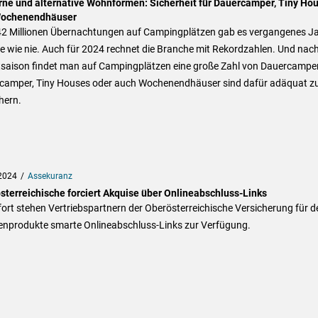
ne und alternative Wohnformen: Sicherheit für Dauercamper, Tiny Ho
ochenendhäuser
42 Millionen Übernachtungen auf Campingplätzen gab es vergangenes Ja
le wie nie. Auch für 2024 rechnet die Branche mit Rekordzahlen. Und nach
saison findet man auf Campingplätzen eine große Zahl von Dauercampe
camper, Tiny Houses oder auch Wochenendhäuser sind dafür adäquat z
hern.
2024
Assekuranz
sterreichische forciert Akquise über Onlineabschluss-Links
ort stehen Vertriebspartnern der Oberösterreichische Versicherung für d
enprodukte smarte Onlineabschluss-Links zur Verfügung.