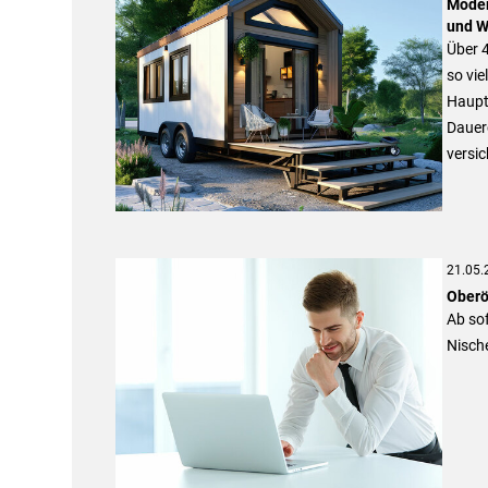
Moder
und W
Über 
so vie
Haupt
Dauer
versic
21.05.
Oberö
Ab sof
Nisch