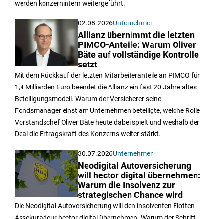
werden konzernintern weitergeführt.
02.08.2026
Unternehmen
Allianz übernimmt die letzten
PIMCO-Anteile: Warum Oliver
Bäte auf vollständige Kontrolle
setzt
Mit dem Rückkauf der letzten Mitarbeiteranteile an PIMCO für
1,4 Milliarden Euro beendet die Allianz ein fast 20 Jahre altes
Beteiligungsmodell. Warum der Versicherer seine
Fondsmanager einst am Unternehmen beteiligte, welche Rolle
Vorstandschef Oliver Bäte heute dabei spielt und weshalb der
Deal die Ertragskraft des Konzerns weiter stärkt.
30.07.2026
Unternehmen
Neodigital Autoversicherung
will hector digital übernehmen:
Warum die Insolvenz zur
strategischen Chance wird
Die Neodigital Autoversicherung will den insolventen Flotten-
Assekuradeur hector digital übernehmen. Warum der Schritt