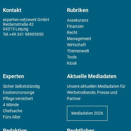
Kontakt
Rubriken
experten-netzwerk GmbH
Assekuranz
Reclamstraße 42
Finanzen
04315 Leipzig
Recht
+49 341 98995950
Management
Wirtschaft
Themenwelt
Tools
Kiosk
Experten
Aktuelle Mediadaten
Sicher Selbstständig
Unsere aktuellen Mediadaten für
Existenz­vorsorge
Werbetreibende, Presse und
Pflege versichert
Partner
4 Wände
Chefsache
Mediadaten 2026
Fürs Alter
Redaktion
Rechtliches