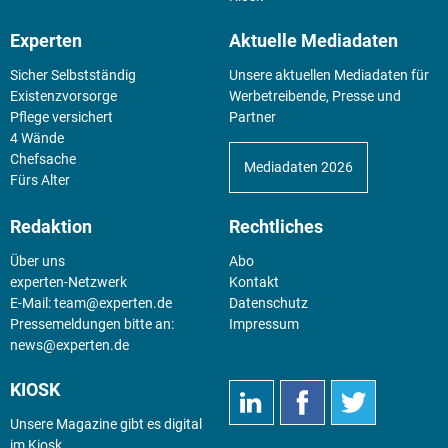
Experten
Aktuelle Mediadaten
Sicher Selbstständig
Unsere aktuellen Mediadaten für
Existenz­vorsorge
Werbetreibende, Presse und
Pflege versichert
Partner
4 Wände
Chefsache
Mediadaten 2026
Fürs Alter
Redaktion
Rechtliches
Über uns
Abo
experten-Netzwerk
Kontakt
E-Mail:
team@experten.de
Datenschutz
Pressemeldungen bitte an:
Impressum
news@experten.de
KIOSK
Unsere Magazine gibt es digital
im
Kiosk
.