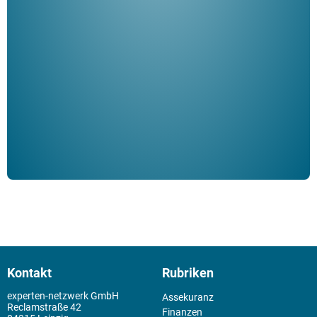
"De
Her
ble
Klau
Schm
der 
Kontakt
Rubriken
experten-netzwerk GmbH
Assekuranz
Reclamstraße 42
Finanzen