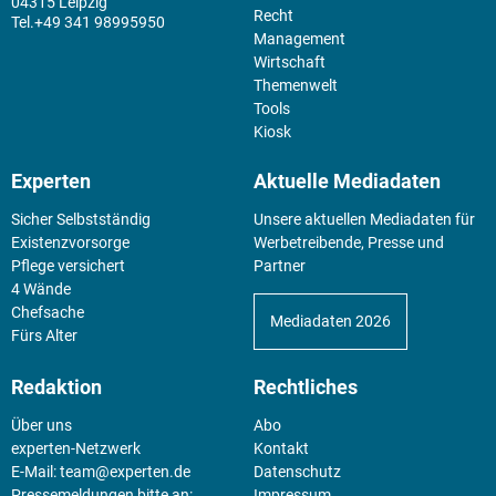
04315 Leipzig
Recht
+49 341 98995950
Management
Wirtschaft
Themenwelt
Tools
Kiosk
Experten
Aktuelle Mediadaten
Sicher Selbstständig
Unsere aktuellen Mediadaten für
Existenz­vorsorge
Werbetreibende, Presse und
Pflege versichert
Partner
4 Wände
Chefsache
Mediadaten 2026
Fürs Alter
Redaktion
Rechtliches
Über uns
Abo
experten-Netzwerk
Kontakt
E-Mail:
team@experten.de
Datenschutz
Pressemeldungen bitte an:
Impressum