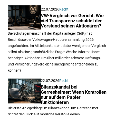
22.07.2026
Recht
VW-Vergleich vor Gericht: Wie
viel Transparenz schuldet der
Vorstand seinen Aktionären?
Die Schutzgemeinschaft der Kapitalanleger (SdK) hat
Beschlüsse der Volkswagen-Hauptversammlung 2026
angefochten. Im Mittelpunkt steht dabei weniger der Vergleich
selbst als eine grundsätzliche Frage: Welche Informationen
benötigen Aktionäre, um über milliardenschwere Haftungs-
und Versicherungsvergleiche sachgerecht entscheiden zu
können?
22.07.2026
Recht
Bilanzskandal bei
Gerresheimer: Wenn Kontrollen
nur auf dem Papier
funktionieren
Die erste Anlegerklage im Bilanzskandal um Gerresheimer
richtet den Blick auf mögliche Verstöße gegen