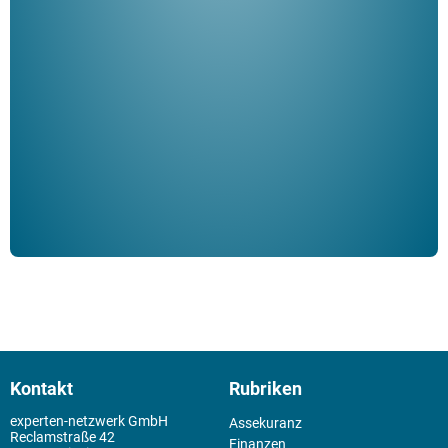
"De
Her
ble
Klau
Schm
der 
Kontakt
Rubriken
experten-netzwerk GmbH
Assekuranz
Reclamstraße 42
Finanzen