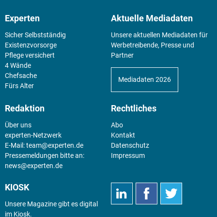
Experten
Aktuelle Mediadaten
Sicher Selbstständig
Unsere aktuellen Mediadaten für
Existenz­vorsorge
Werbetreibende, Presse und
Pflege versichert
Partner
4 Wände
Chefsache
Mediadaten 2026
Fürs Alter
Redaktion
Rechtliches
Über uns
Abo
experten-Netzwerk
Kontakt
E-Mail:
team@experten.de
Datenschutz
Pressemeldungen bitte an:
Impressum
news@experten.de
KIOSK
Unsere Magazine gibt es digital
im
Kiosk
.