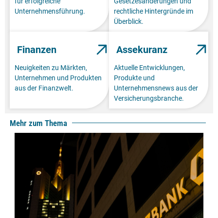
für erfolgreiche
Gesetzesänderungen und
Unternehmensführung.
rechtliche Hintergründe im
Überblick.
Finanzen
Assekuranz
Neuigkeiten zu Märkten,
Aktuelle Entwicklungen,
Unternehmen und Produkten
Produkte und
aus der Finanzwelt.
Unternehmensnews aus der
Versicherungsbranche.
Mehr zum Thema