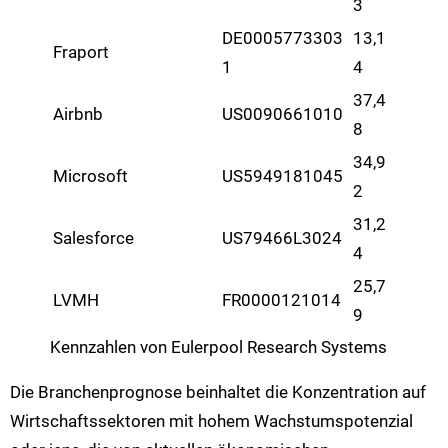
3
DE0005773303
13,1
Fraport
1
4
37,4
Airbnb
US0090661010
8
34,9
Microsoft
US5949181045
2
31,2
Salesforce
US79466L3024
4
25,7
LVMH
FR0000121014
9
Kennzahlen von Eulerpool Research Systems
Die Branchenprognose beinhaltet die Konzentration auf
Wirtschaftssektoren mit hohem Wachstumspotenzial