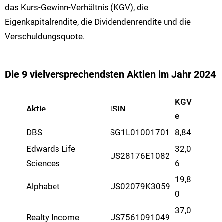
das Kurs-Gewinn-Verhältnis (KGV), die
Eigenkapitalrendite, die Dividendenrendite und die
Verschuldungsquote.
Die 9 vielversprechendsten Aktien im Jahr 2024
KGV
Aktie
ISIN
e
DBS
SG1L01001701
8,84
Edwards Life
32,0
US28176E1082
Sciences
6
19,8
Alphabet
US02079K3059
0
37,0
Realty Income
US7561091049