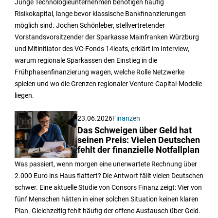
Junge Technologieunternehmen benötigen häufig
Risikokapital, lange bevor klassische Bankfinanzierungen
möglich sind. Jochen Schönleber, stellvertretender
Vorstandsvorsitzender der Sparkasse Mainfranken Würzburg
und Mitinitiator des VC-Fonds 14leafs, erklärt im Interview,
warum regionale Sparkassen den Einstieg in die
Frühphasenfinanzierung wagen, welche Rolle Netzwerke
spielen und wo die Grenzen regionaler Venture-Capital-Modelle
liegen.
23.06.2026
Finanzen
Das Schweigen über Geld hat
seinen Preis: Vielen Deutschen
fehlt der finanzielle Notfallplan
Was passiert, wenn morgen eine unerwartete Rechnung über
2.000 Euro ins Haus flattert? Die Antwort fällt vielen Deutschen
schwer. Eine aktuelle Studie von Consors Finanz zeigt: Vier von
fünf Menschen hätten in einer solchen Situation keinen klaren
Plan. Gleichzeitig fehlt häufig der offene Austausch über Geld.