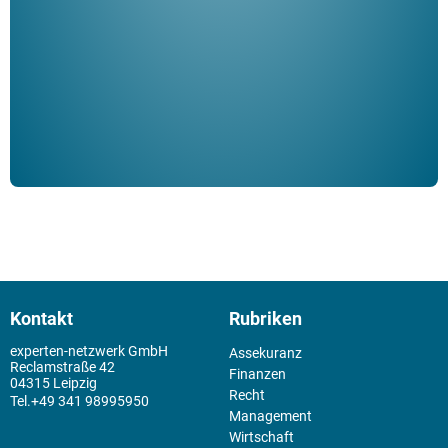
Klau
Schm
der 
Kontakt
Rubriken
experten-netzwerk GmbH
Assekuranz
Reclamstraße 42
Finanzen
04315 Leipzig
Recht
+49 341 98995950
Management
Wirtschaft