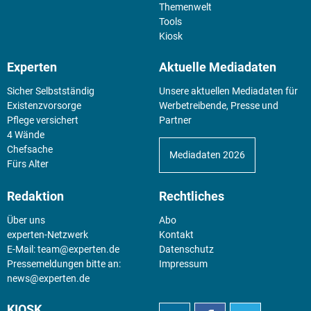
Themenwelt
Tools
Kiosk
Experten
Aktuelle Mediadaten
Sicher Selbstständig
Unsere aktuellen Mediadaten für
Existenz­vorsorge
Werbetreibende, Presse und
Pflege versichert
Partner
4 Wände
Chefsache
Mediadaten 2026
Fürs Alter
Redaktion
Rechtliches
Über uns
Abo
experten-Netzwerk
Kontakt
E-Mail:
team@experten.de
Datenschutz
Pressemeldungen bitte an:
Impressum
news@experten.de
KIOSK