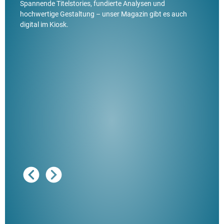
Spannende Titelstories, fundierte Analysen und
hochwertige Gestaltung – unser Magazin gibt es auch
digital im Kiosk.
Ausg
"De
Her
ble