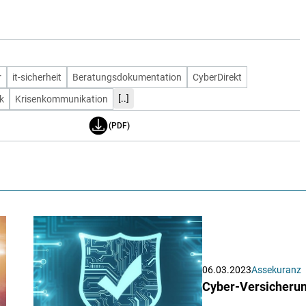
r
it-sicherheit
Beratungsdokumentation
CyberDirekt
[..]
k
Krisenkommunikation
(PDF)
06.03.2023
Assekuranz
Cyber-Versicherun