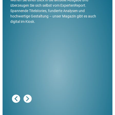
Werfen Sie einen Blick in die aktuelle Ausgabe und
überzeugen Sie sich selbst vom ExpertenReport.
Spannende Titelstories, fundierte Analysen und
hochwertige Gestaltung – unser Magazin gibt es auch
digital im Kiosk.
Ausg
"De
Her