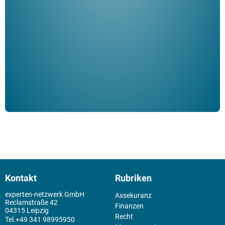
ble
Klau
Schm
der 
Kontakt
Rubriken
experten-netzwerk GmbH
Assekuranz
Reclamstraße 42
Finanzen
04315 Leipzig
Recht
+49 341 98995950