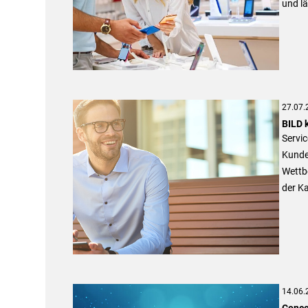
und lä
27.07.
BILD 
Servi
Kunde
Wettb
der K
14.06.
Conce