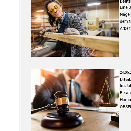
Deuts
Eine B
Nägel 
dem Ni
Arbei
24.05.
Urtei
Im Ja
Beratu
Hambu
OBSER