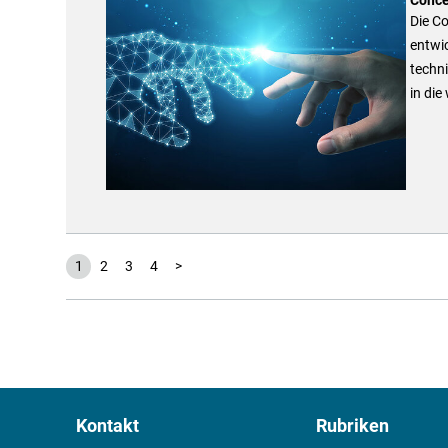
Die C
entwi
techn
in di
1
2
3
4
>
Kontakt
Rubriken