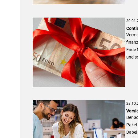
30.01.
Conti
Vermit
finanz
Ende 
und so
28.10.
Versi
Der Sc
Paket 
Dabei 