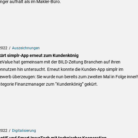
nger aufhält als im Makler-Büro.
2022
Auszeichnungen
kürt simplr-App erneut zum Kundenkönig
ceValue hat gemeinsam mit der BILD-Zeitung Branchen auf ihren
nnutzen hin untersucht. Erneut konnte die Kunden-App simplr im
ewerb überzeugen: Sie wurde nun bereits zum zweiten Mal in Folge inner
ategorie Finanzmanager zum “Kundenkönig” gekürt.
2022
Digitalisierung
ptIF und Smart InsurTech mit technischer Kooperation