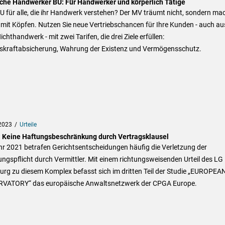
che Handwerker BU: Für Handwerker und körperlich Tätige
U für alle, die ihr Handwerk verstehen? Der MV träumt nicht, sondern ma
mit Köpfen. Nutzen Sie neue Vertriebschancen für Ihre Kunden - auch au
chthandwerk - mit zwei Tarifen, die drei Ziele erfüllen:
tskraftabsicherung, Wahrung der Existenz und Vermögensschutz.
2023
Urteile
l: Keine Haftungsbeschränkung durch Vertragsklausel
hr 2021 betrafen Gerichtsentscheidungen häufig die Verletzung der
ngspflicht durch Vermittler. Mit einem richtungsweisenden Urteil des LG
rg zu diesem Komplex befasst sich im dritten Teil der Studie „EUROPEA
VATORY“ das europäische Anwaltsnetzwerk der CPGA Europe.