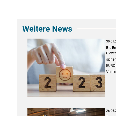
Weitere News
30.01.
Bis E
Clever
sicher
EUROP
Versi
26.06.