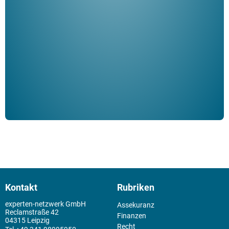
Her
ble
Klau
Schm
der 
Kontakt
Rubriken
experten-netzwerk GmbH
Assekuranz
Reclamstraße 42
Finanzen
04315 Leipzig
Recht