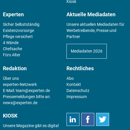
Kiosk
Experten
Aktuelle Mediadaten
Sicher Selbstständig
Unsere aktuellen Mediadaten für
Existenz­vorsorge
Werbetreibende, Presse und
Pflege versichert
Partner
4 Wände
Chefsache
Mediadaten 2026
Fürs Alter
Redaktion
Rechtliches
Über uns
Abo
experten-Netzwerk
Kontakt
E-Mail:
team@experten.de
Datenschutz
Pressemeldungen bitte an:
Impressum
news@experten.de
KIOSK
Unsere Magazine gibt es digital