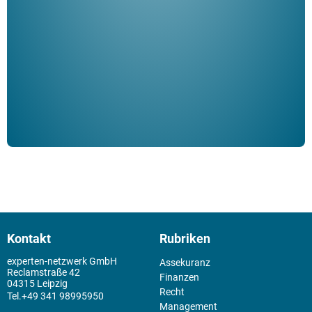
ble
Klau
Schm
der 
Kontakt
Rubriken
experten-netzwerk GmbH
Assekuranz
Reclamstraße 42
Finanzen
04315 Leipzig
Recht
+49 341 98995950
Management