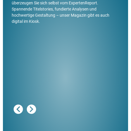
überzeugen Sie sich selbst vom ExpertenReport.
Spannende Titelstories, fundierte Analysen und
hochwertige Gestaltung – unser Magazin gibt es auch
digital im Kiosk.
Ausg
"De
Her