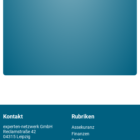
Her
ble
Klau
Schm
der 
Kontakt
Rubriken
experten-netzwerk GmbH
Assekuranz
Reclamstraße 42
Finanzen
04315 Leipzig