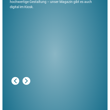
hochwertige Gestaltung – unser Magazin gibt es auch
digital im Kiosk.
Ausg
"De
Her
ble
Klau