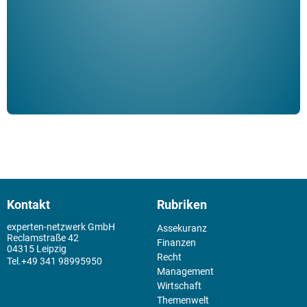
Schm
der 
Kontakt
Rubriken
experten-netzwerk GmbH
Assekuranz
Reclamstraße 42
Finanzen
04315 Leipzig
Recht
+49 341 98995950
Management
Wirtschaft
Themenwelt