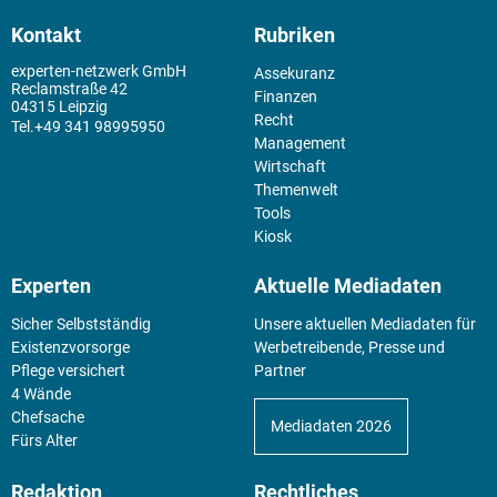
Kontakt
Rubriken
experten-netzwerk GmbH
Assekuranz
Reclamstraße 42
Finanzen
04315 Leipzig
Recht
+49 341 98995950
Management
Wirtschaft
Themenwelt
Tools
Kiosk
Experten
Aktuelle Mediadaten
Sicher Selbstständig
Unsere aktuellen Mediadaten für
Existenz­vorsorge
Werbetreibende, Presse und
Pflege versichert
Partner
4 Wände
Chefsache
Mediadaten 2026
Fürs Alter
Redaktion
Rechtliches