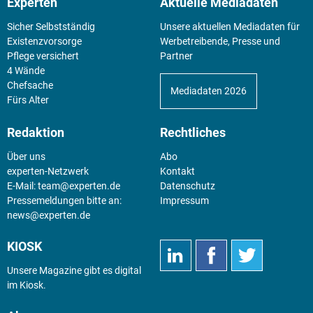
Experten
Aktuelle Mediadaten
Sicher Selbstständig
Unsere aktuellen Mediadaten für
Existenz­vorsorge
Werbetreibende, Presse und
Pflege versichert
Partner
4 Wände
Chefsache
Mediadaten 2026
Fürs Alter
Redaktion
Rechtliches
Über uns
Abo
experten-Netzwerk
Kontakt
E-Mail:
team@experten.de
Datenschutz
Pressemeldungen bitte an:
Impressum
news@experten.de
KIOSK
Unsere Magazine gibt es digital
im
Kiosk
.