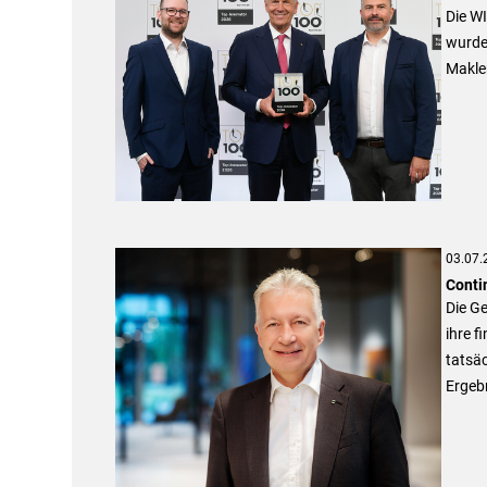
Die W
wurde
Makle
03.07.
Conti
Die Ge
ihre f
tatsäc
Ergebn