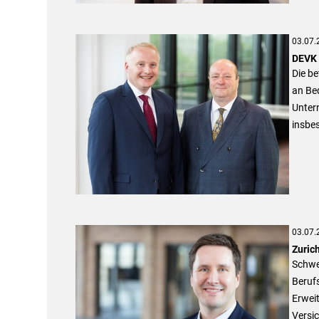
03.07.
DEVK 
Die b
an Be
Unter
insbes
03.07.
Zuric
Schwer
Berufs
Erwei
Versic