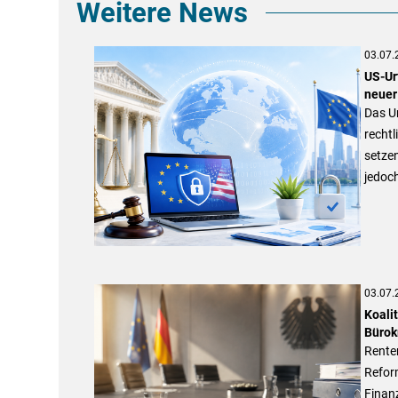
Weitere News
03.07.
US-Ur
neuer
Das U
recht
setze
jedoch
03.07.
Koali
Bürok
Renten
Refor
Finan