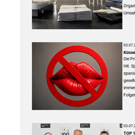
Organi
Umset
03.07.
Küsse
Die P
Hit. 
spanis
gesel
immer 
Folgen
03.07.
TOP 1