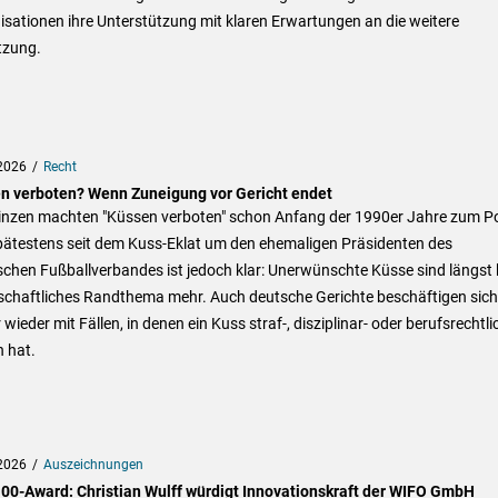
sationen ihre Unterstützung mit klaren Erwartungen an die weitere
zung.
2026
Recht
n verboten? Wenn Zuneigung vor Gericht endet
rinzen machten "Küssen verboten" schon Anfang der 1990er Jahre zum P
Spätestens seit dem Kuss-Eklat um den ehemaligen Präsidenten des
chen Fußballverbandes ist jedoch klar: Unerwünschte Küsse sind längst 
lschaftliches Randthema mehr. Auch deutsche Gerichte beschäftigen sich
wieder mit Fällen, in denen ein Kuss straf-, disziplinar- oder berufsrechtli
 hat.
2026
Auszeichnungen
00-Award: Christian Wulff würdigt Innovationskraft der WIFO GmbH