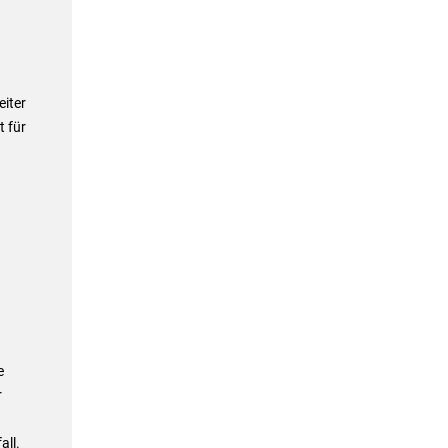
iter
 für
e
r
all.