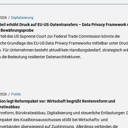
2026
Digitalisierung
teil erhöht Druck auf EU-US-Datentransfers – Data Privacy Framework 
 Bewährungsprobe
rteil des US Supreme Court zur Federal Trade Commission könnte die
liche Grundlage des EU-US Data Privacy Frameworks mittelbar unter Druc
n. Für Unternehmen besteht aktuell kein Handlungsbedarf, strategisch w
 die Bedeutung resilienter Datenarchitekturen.
2026
Politik
tion legt Reformpaket vor: Wirtschaft begrüßt Rentenreform und
ratieabbau
reform, Bürokratieabbau, Digitalisierung und steuerliche Entlastungen: 
mpaket des Koalitionsausschusses stößt bei Wirtschafts- und
zverbänden überwiegend auf Zustimmung. Allerdings verbinden die