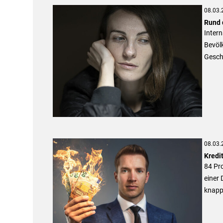
08.03.
Rund 
Inter
Bevölk
Gesch
08.03.
Kredi
84 Pro
einer
knapp 