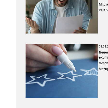
Mitgli
Plus-V
08.03.
Neues
eXulti
Gesch
hinzu