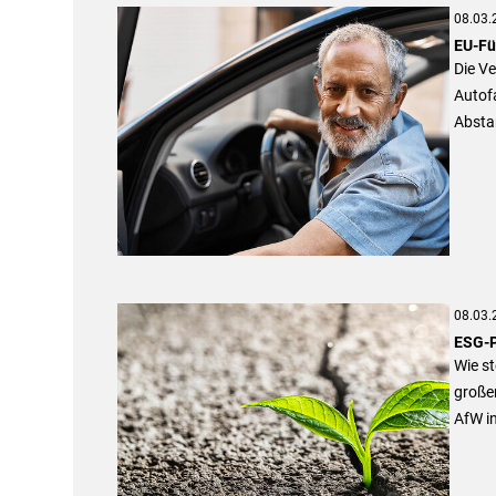
08.03.
EU-Fü
Die V
Autof
Abstan
08.03.
ESG-P
Wie st
große
AfW i