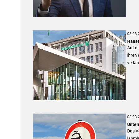
08.03.
Hanse
Auf de
ihren
verlän
08.03.
Unter
Das Ve
lahml