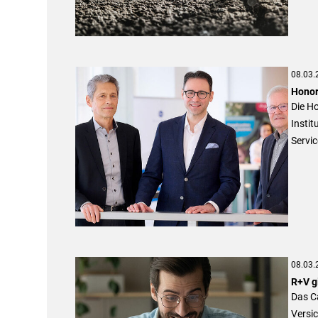
08.03.
Honor
Die H
Insti
Servic
08.03.
R+V g
Das C
Versi