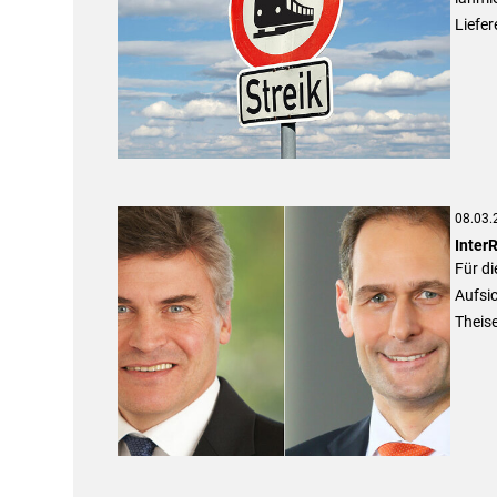
Liefe
08.03.
InterR
Für di
Aufsi
Theise