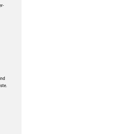
r-
ind
ste.