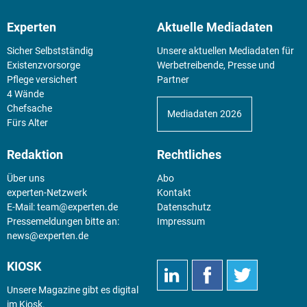
Experten
Aktuelle Mediadaten
Sicher Selbstständig
Unsere aktuellen Mediadaten für
Existenz­vorsorge
Werbetreibende, Presse und
Pflege versichert
Partner
4 Wände
Chefsache
Mediadaten 2026
Fürs Alter
Redaktion
Rechtliches
Über uns
Abo
experten-Netzwerk
Kontakt
E-Mail:
team@experten.de
Datenschutz
Pressemeldungen bitte an:
Impressum
news@experten.de
KIOSK
Unsere Magazine gibt es digital
im
Kiosk
.