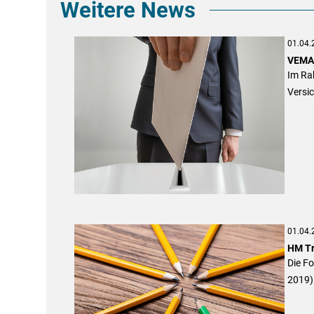
Weitere News
01.04.
VEMA:
Im Ra
Versi
01.04.
HM Tr
Die F
2019)