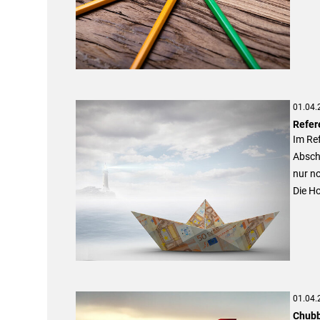
01.04.
Refer
Im Re
Abschl
nur no
Die Ho
01.04.
Chubb