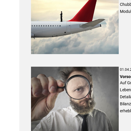
Chubb 
Modul
01.04.
Vorso
Auf G
Lebens
Detail
Bilan
erhebl