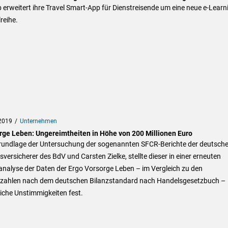
erweitert ihre Travel Smart-App für Dienstreisende um eine neue e-Learn
reihe.
2019
Unternehmen
rge Leben: Ungereimtheiten in Höhe von 200 Millionen Euro
rundlage der Untersuchung der sogenannten SFCR-Berichte der deutsch
versicherer des BdV und Carsten Zielke, stellte dieser in einer erneuten
analyse der Daten der Ergo Vorsorge Leben – im Vergleich zu den
zzahlen nach dem deutschen Bilanzstandard nach Handelsgesetzbuch –
iche Unstimmigkeiten fest.