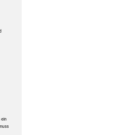
d
 ein
 muss