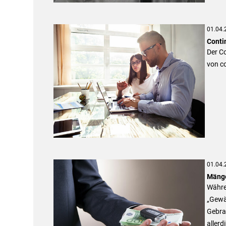
01.04.
Conti
Der Co
von c
01.04.
Mänge
Währe
„Gewäh
Gebra
allerd