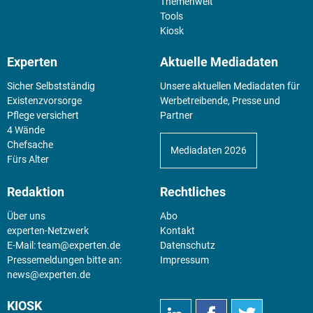
Themenwelt
Tools
Kiosk
Experten
Aktuelle Mediadaten
Sicher Selbstständig
Unsere aktuellen Mediadaten für
Existenz­vorsorge
Werbetreibende, Presse und
Pflege versichert
Partner
4 Wände
Chefsache
Mediadaten 2026
Fürs Alter
Redaktion
Rechtliches
Über uns
Abo
experten-Netzwerk
Kontakt
E-Mail:
team@experten.de
Datenschutz
Pressemeldungen bitte an:
Impressum
news@experten.de
KIOSK