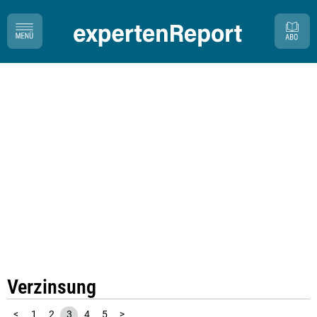
Verzinsung
<
1
2
3
4
5
>