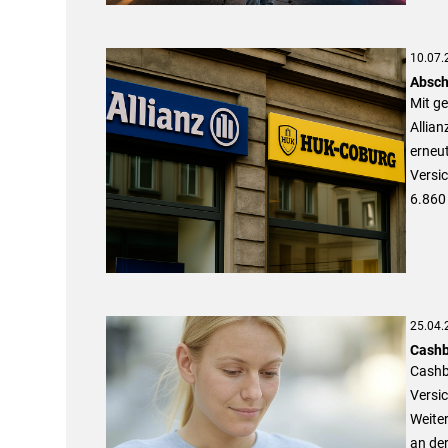
10.07.
Absch
Mit g
Allia
erneut
Versi
6.860 
25.04.
Cashb
Cashba
Versi
Weiter
an de