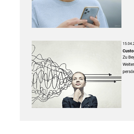
15.04.
Custo
Zu Be
Weiter
persö