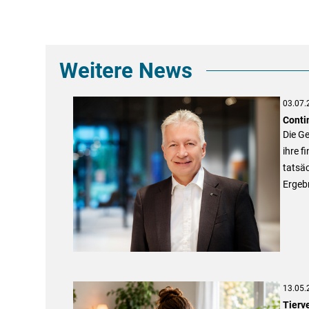
Weitere News
03.07.
Conti
Die Ge
ihre f
tatsäc
Ergebn
13.05.
Tierv