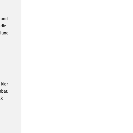
 und
udie
l und
 klar
hbar.
ck