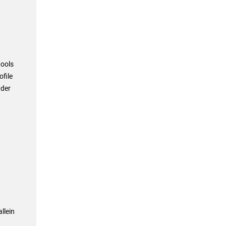
tools
file
 der
llein