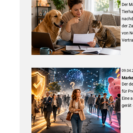
Der M
Tierha
nachd
der Za
von N
Vertr
09.04.
Marken
Der de
für Pr
Eine a
gerät 