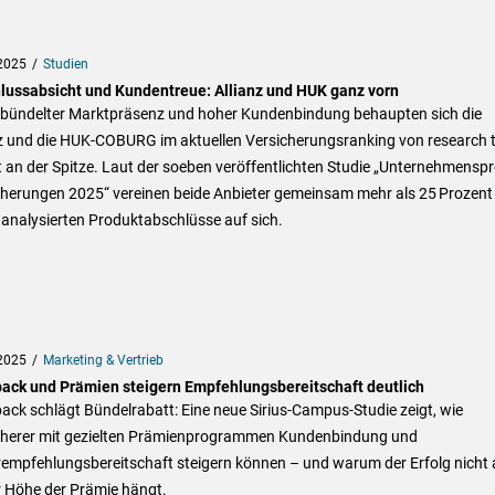
2025
Studien
lussabsicht und Kundentreue: Allianz und HUK ganz vorn
ebündelter Marktpräsenz und hoher Kundenbindung behaupten sich die
nz und die HUK-COBURG im aktuellen Versicherungsranking von research 
 an der Spitze. Laut der soeben veröffentlichten Studie „Unternehmenspro
cherungen 2025“ vereinen beide Anbieter gemeinsam mehr als 25 Prozent
analysierten Produktabschlüsse auf sich.
2025
Marketing & Vertrieb
ack und Prämien steigern Empfehlungsbereitschaft deutlich
ck schlägt Bündelrabatt: Eine neue Sirius-Campus-Studie zeigt, wie
cherer mit gezielten Prämienprogrammen Kundenbindung und
empfehlungsbereitschaft steigern können – und warum der Erfolg nicht a
r Höhe der Prämie hängt.