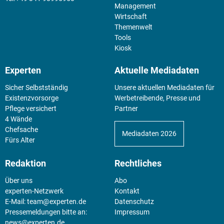
Management
Wirtschaft
Themenwelt
Tools
Kiosk
Experten
Aktuelle Mediadaten
Sicher Selbstständig
Unsere aktuellen Mediadaten für
Existenz­vorsorge
Werbetreibende, Presse und
Pflege versichert
Partner
4 Wände
Chefsache
Mediadaten 2026
Fürs Alter
Redaktion
Rechtliches
Über uns
Abo
experten-Netzwerk
Kontakt
E-Mail:
team@experten.de
Datenschutz
Pressemeldungen bitte an:
Impressum
news@experten.de