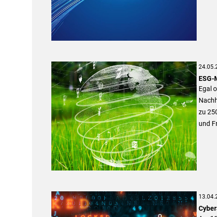
24.05.
ESG-M
Egal o
Nachha
zu 25
und F
13.04.
Cybera