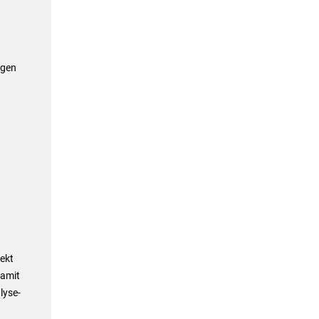
egen
ekt
Damit
lyse-