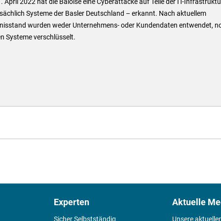
 April 2022 hat die Baloise eine Cyberattacke auf Teile der IT-Infrastruktu
sächlich Systeme der Basler Deutschland – erkannt. Nach aktuellem
nisstand wurden weder Unternehmens- oder Kundendaten entwendet, n
n Systeme verschlüsselt.
Experten
Aktuelle Me
Sicher Selbstständig
Unsere aktuelle