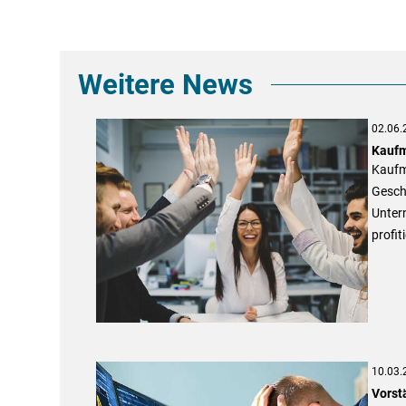
Weitere News
02.06.
Kaufm
Kaufm
Geschä
Unter
profit
10.03.
Vorst