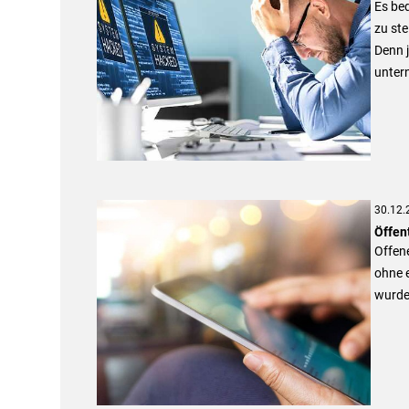
Es bed
zu ste
Denn 
unter
30.12.
Öffen
Offen
ohne e
wurde 