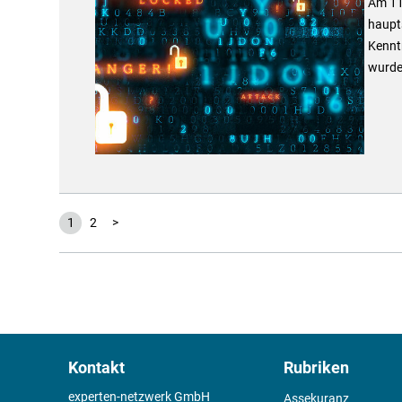
Am 11.
haupt
Kennt
wurde
1
2
>
Kontakt
Rubriken
experten-netzwerk GmbH
Assekuranz