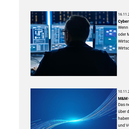
16.11.
Cyber
Wenn 
oder 
Wirtsc
Wirtsc
10.11.
M&M O
Das n
über 
haben
und Ve