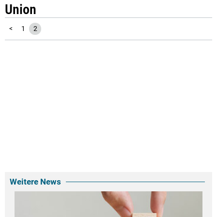
Union
<
1
2
Weitere News