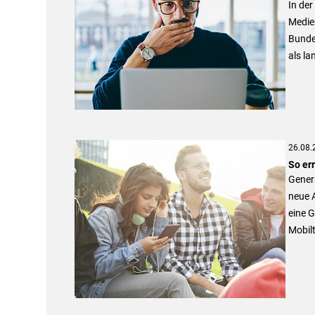
In der
Medie
Bunde
als l
26.08.
So er
Genera
neue 
eine G
Mobilt