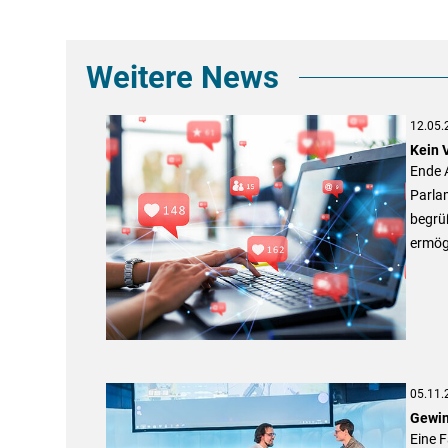
Weitere News
12.05.
Kein 
Ende 
Parla
begrü
ermögl
05.11.
Gewin
Eine 