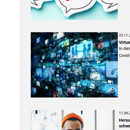
23.11.
Virtue
In di
Covid
11.09.
Herau
schwe