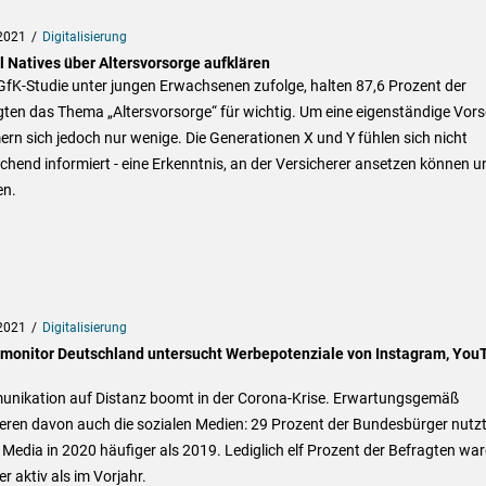
2021
Digitalisierung
l Natives über Altersvorsorge aufklären
GfK-Studie unter jungen Erwachsenen zufolge, halten 87,6 Prozent der
ten das Thema „Altersvorsorge“ für wichtig. Um eine eigenständige Vor
n sich jedoch nur wenige. Die Generationen X und Y fühlen sich nicht
chend informiert - eine Erkenntnis, an der Versicherer ansetzen können u
n.
2021
Digitalisierung
monitor Deutschland untersucht Werbepotenziale von Instagram, You
nikation auf Distanz boomt in der Corona-Krise. Erwartungsgemäß
ieren davon auch die sozialen Medien: 29 Prozent der Bundesbürger nutz
 Media in 2020 häufiger als 2019. Lediglich elf Prozent der Befragten wa
r aktiv als im Vorjahr.