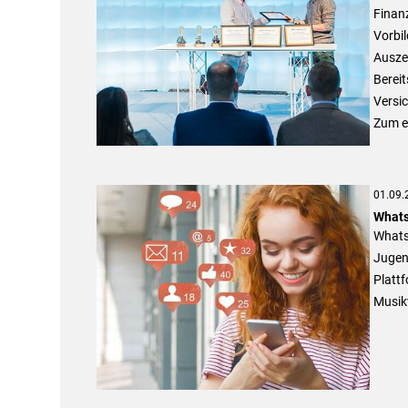
Finanz
Vorbi
Ausze
Bereit
Versic
Zum er
01.09.
Whats
Whats
Jugen
Platt
Musik