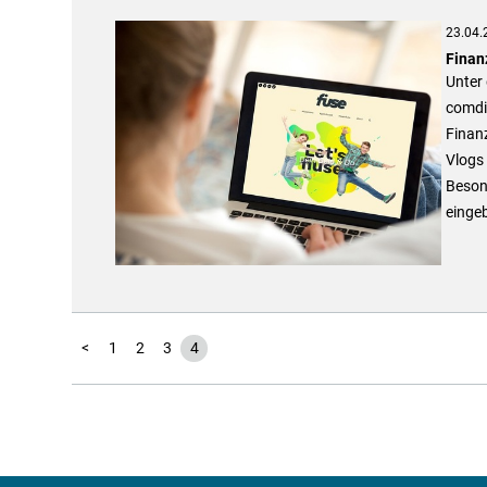
23.04.
Finan
Unter 
comdir
Finanz
Vlogs 
Besond
einge
<
1
2
3
4