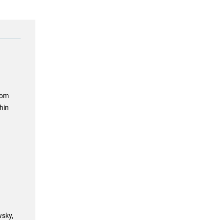
kom
hin
wsky,