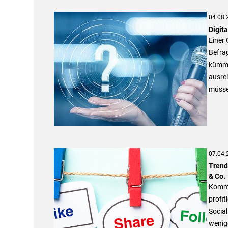
04.08.
Digita
Einer 
Befrag
kümmer
ausrei
müsse
07.04.
Trend
& Co.
Kommu
profit
Social
wenige