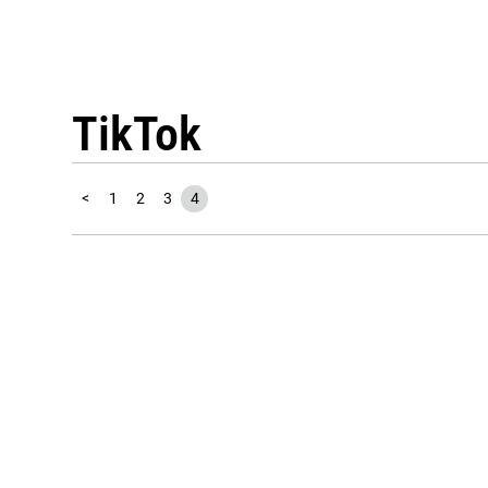
TikTok
<
1
2
3
4