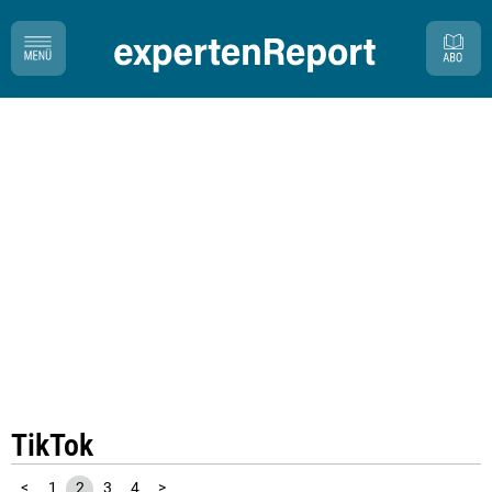
TikTok
<
1
2
3
4
>