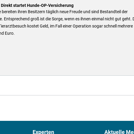
n Direkt startet Hunde-OP-Versicherung
bereiten ihren Besitzern täglich neue Freude und sind Bestandteil der
e. Entsprechend groß ist die Sorge, wenn es ihnen einmal nicht gut geht.
Tierarztbesuch kostet Geld, im Fall einer Operation sogar schnell mehrere
nd Euro.
Experten
Aktuelle Me