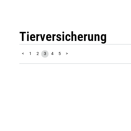
Tierversicherung
<
1
2
3
4
5
>