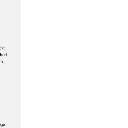
ekt
hert.
an.
ege