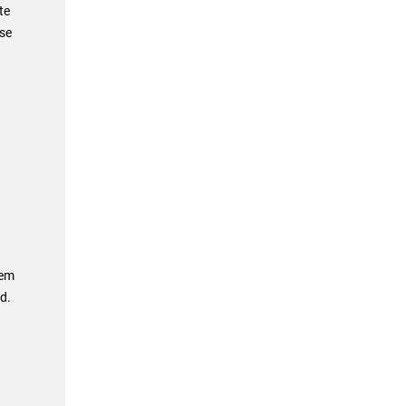
te
se
dem
d.