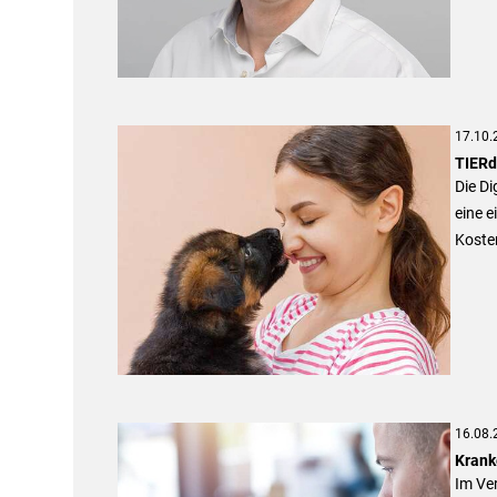
17.10.
TIERdi
Die Di
eine e
Kosten
16.08.
Krank
Im Ver