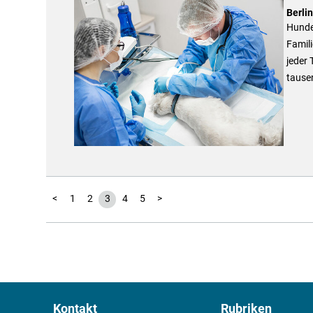
Berli
Hunde 
Famili
jeder 
tause
<
1
2
3
4
5
>
Kontakt
Rubriken