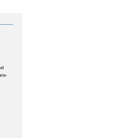
el
anx-