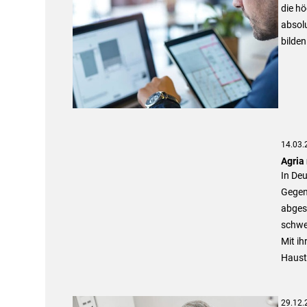
die hö
absol
bilde
14.03.
Agria
In Deu
Gegens
abges
schwe
Mit ih
Haust
29.12.