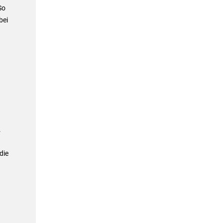
So
bei
.
die