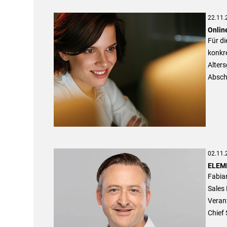
22.11.
Onlin
Für di
konkre
Alters
Absch
02.11.
ELEME
Fabian
Sales 
Verant
Chief 