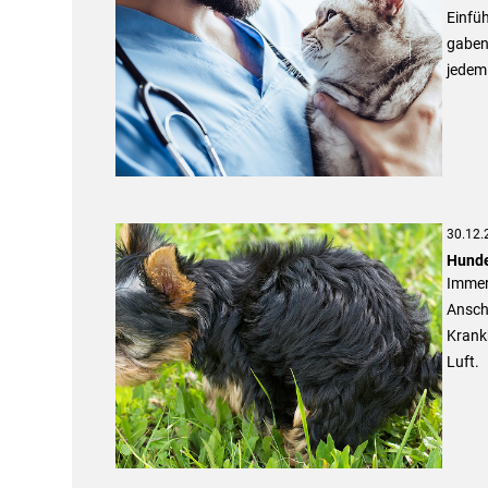
Einfüh
gaben 
jedem
30.12.
Hunde
Immer
Anschl
Krank
Luft.