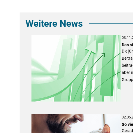
Weitere News
03.11.
Das s
Die jü
Beitr
beitra
aber i
Grupp
02.05.
So vi
Gerad