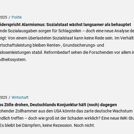
2025
Politik
iderspricht Alarmismus: Sozialstaat wächst langsamer als behauptet
nde Sozialausgaben sorgen für Schlagzeilen – doch eine neue Analyse d
igt: Von einem überlasteten Sozialstaat kann keine Rede sein. Im Verhält
rtschaftsleistung bleiben Renten-, Grundsicherungs- und
slosenleistungen stabil. Reformbedarf sehen die Forschenden vor allem 
dheitssystem.
2025
Wirtschaft
s Zölle drohen, Deutschlands Konjunktur hält (noch) dagegen
rohender Zollhammer aus den USA könnte das zarte deutsche Wachstum
dlich treffen – doch wie groß ist der Schaden wirklich? Eine neue IMK-St
 Es bleibt bei Dämpfern, keine Rezession. Noch nicht.