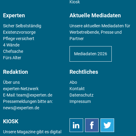
Kiosk
Experten
Aktuelle Mediadaten
Sicher Selbstständig
Unsere aktuellen Mediadaten für
Existenz­vorsorge
Werbetreibende, Presse und
Pflege versichert
Partner
4 Wände
Chefsache
Mediadaten 2026
Fürs Alter
Redaktion
Rechtliches
Über uns
Abo
experten-Netzwerk
Kontakt
E-Mail:
team@experten.de
Datenschutz
Pressemeldungen bitte an:
Impressum
news@experten.de
KIOSK
Unsere Magazine gibt es digital