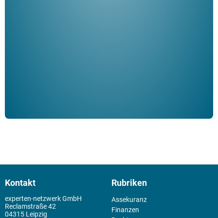
Her
ble
Klau
Schm
der 
Kontakt
Rubriken
experten-netzwerk GmbH
Assekuranz
Reclamstraße 42
Finanzen
04315 Leipzig