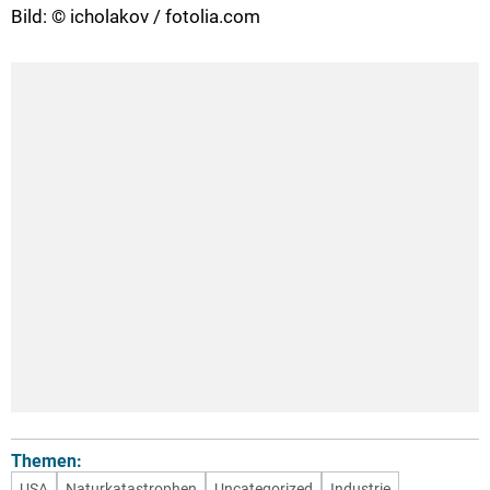
Bild: © icholakov / fotolia.com
Themen:
USA
Naturkatastrophen
Uncategorized
Industrie