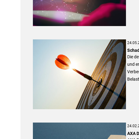
24.05.
Schad
Die d
und er
Verbes
Belas
24.02.
AXA D