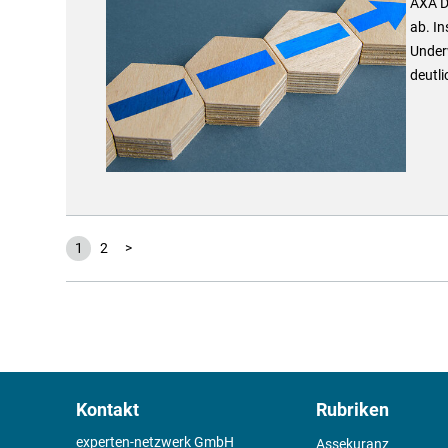
AXA D
ab. In
Underw
deutli
1
2
>
Kontakt
Rubriken
experten-netzwerk GmbH
Assekuranz