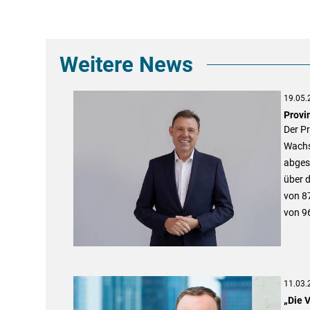
Weitere News
19.05.
Provi
Der Pr
Wachs
abges
über d
von 87
von 9
11.03.
„Die 