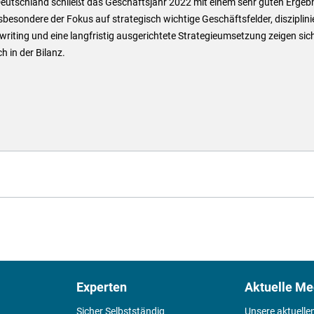
eutschland schließt das Geschäftsjahr 2022 mit einem sehr guten Ergeb
sbesondere der Fokus auf strategisch wichtige Geschäftsfelder, disziplini
riting und eine langfristig ausgerichtete Strategieumsetzung zeigen sic
ch in der Bilanz.
Experten
Aktuelle Me
Sicher Selbstständig
Unsere aktuelle