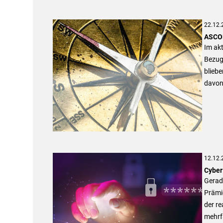
22.12.
ASCOR
Im ak
Bezug
blieb
davon 
12.12.
Cyber
Gerad
Prämie
der re
mehrfa