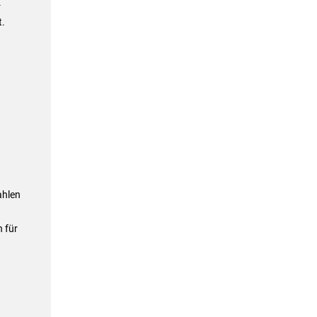
-
t.
n
ahlen
 für