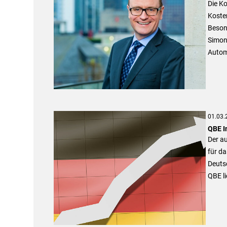
Die K
Kosten
Beson
Simon-
Autom
01.03.
QBE I
Der au
für da
Deuts
QBE li