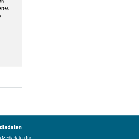
nis
ertes
h
diadaten
n Mediadaten für